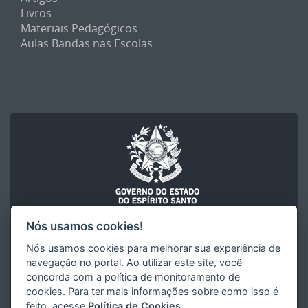
Livros
Materiais Pedagógicos
Aulas Bandas nas Escolas
Nós usamos cookies!
FACULDADE DE MÚSICA DO ESPÍRITO SANTO "MAURÍCIO DE
Nós usamos cookies para melhorar sua experiência de
OLIVEIRA" (FAMES)
navegação no portal. Ao utilizar este site, você
Secretaria de Estado da Educação (SEDU)
Governo do Estado do Espírito Santo
concorda com a política de monitoramento de
cookies. Para ter mais informações sobre como isso é
feito, acesse
Política de Cookies
.