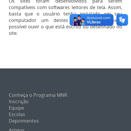
Os sites foram desenvolvidos para serem
compatíveis com softwares leitores de tela. Assim,
basta que o usuário tenha instalado em seu
computador um destes softwares que será
possível ouvir o que está escrito ou desenhado no
site.
Conheça o Programa MNR
Inscrição
Equipe
Escolas
Depoimentos
Artigos